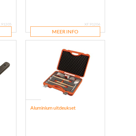
.91205
XF.91206
MEER INFO
Aluminium uitdeukset