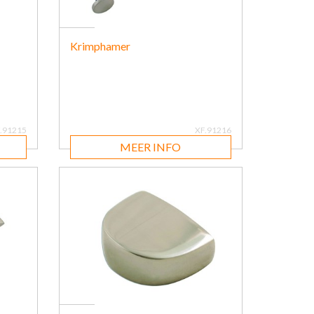
Krimphamer
.91215
XF.91216
MEER INFO