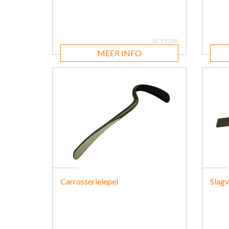
XF.91196
MEER INFO
Carrosserielepel
Slagvi