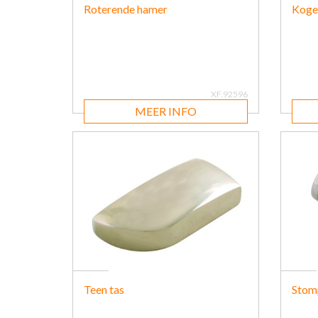
Roterende hamer
Koge
XF.92596
MEER INFO
Teen tas
Stomp