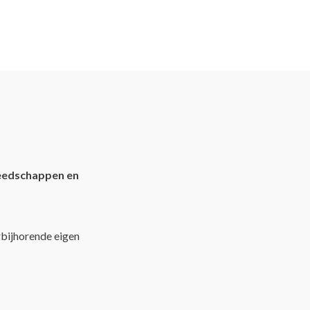
eedschappen en
rbijhorende eigen