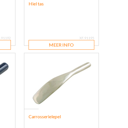
Hiel tas
.91192
XF.91195
MEER INFO
Carrosserielepel