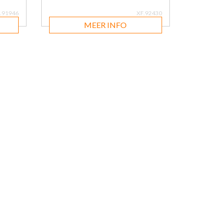
.91946
XF.92430
MEER INFO