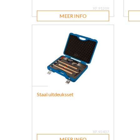
XF.91209
MEER INFO
Staal uitdeuksset
XF.92437
MEER INFO