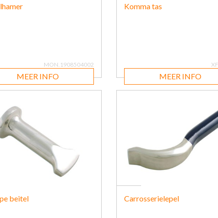
lhamer
Komma tas
MON.1908504002
XF
MEER INFO
MEER INFO
e beitel
Carrosserielepel