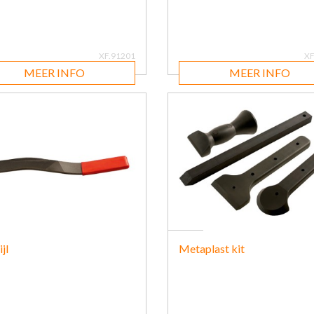
XF.91201
XF
MEER INFO
MEER INFO
jl
Metaplast kit