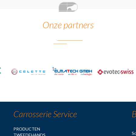
Onze partners
Carrosserie Service
B
PRODUCTEN
Sc
TWEEDEHANDS