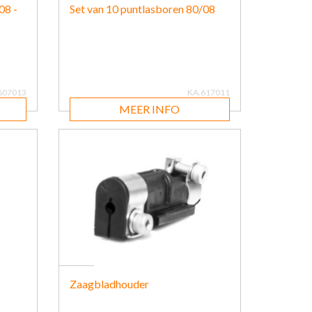
08 -
Set van 10 puntlasboren 80/08
607013
KA.617011
MEER INFO
Zaagbladhouder