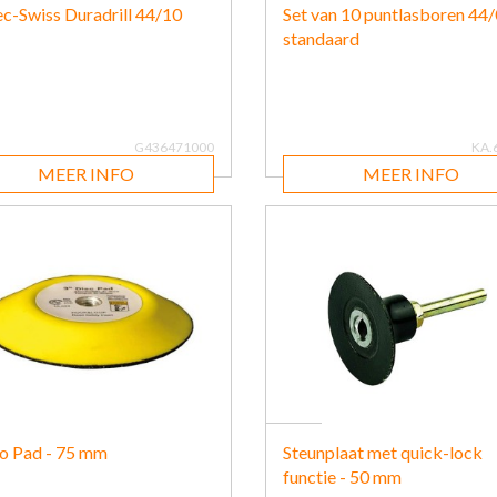
c-Swiss Duradrill 44/10
Set van 10 puntlasboren 44/
standaard
G436471000
KA.
MEER INFO
MEER INFO
o Pad - 75 mm
Steunplaat met quick-lock
functie - 50 mm