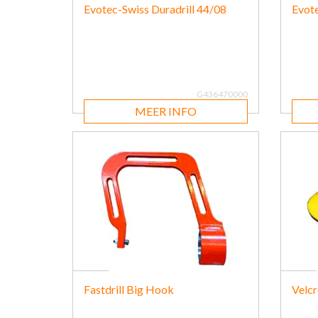
Evotec-Swiss Duradrill 44/08
Evote
G436470000
MEER INFO
Fastdrill Big Hook
Velcr