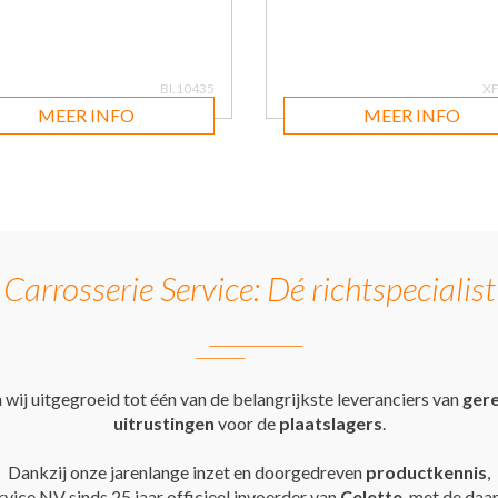
BI.10435
XF
MEER INFO
MEER INFO
Carrosserie Service: Dé richtspecialist
ijn wij uitgegroeid tot één van de belangrijkste leveranciers van
ger
uitrustingen
voor de
plaatslagers
.
Dankzij onze jarenlange inzet en doorgedreven
productkennis
,
rvice NV sinds 25 jaar officieel invoerder van
Celette
, met de daa