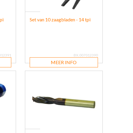
pi
Set van 10 zaagbladen - 14 tpi
012391
BX.007012390
MEER INFO