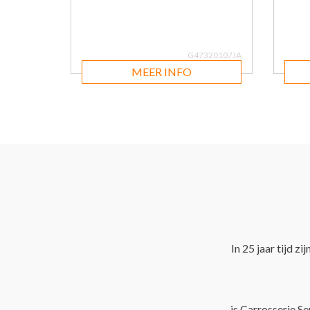
G47320107JA
MEER INFO
In 25 jaar tijd z
is Carrosserie Se