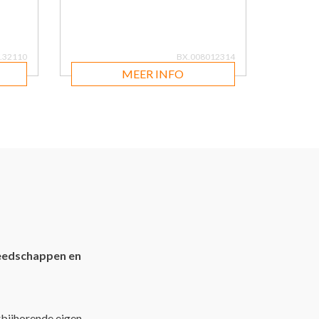
.32110
BX.008012314
MEER INFO
eedschappen en
rbijhorende eigen