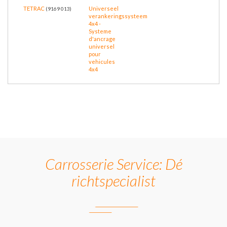
TETRAC
Universeel
(9169 013)
verankeringssysteem
4x4 -
Systeme
d'ancrage
universel
pour
vehicules
4x4
Carrosserie Service: Dé
richtspecialist