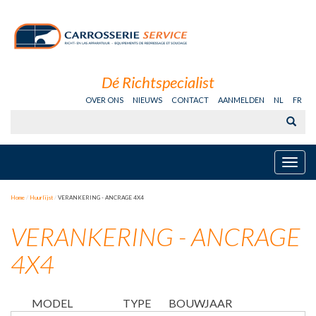
Dé Richtspecialist
OVER ONS
NIEUWS
CONTACT
AANMELDEN
NL
FR
Togg
navig
Home
Huurlijst
VERANKERING - ANCRAGE 4X4
VERANKERING - ANCRAGE
4X4
MODEL
TYPE
BOUWJAAR